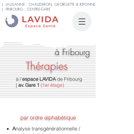
| LAUSANNE : CHAUDERON, GEORGETTE & RIPONNE
| FRIBOURG : CENTRE-GARE
à Fribourg
Thérapies
à l'
espace LAVIDA
de Fribourg
|
av. Gare 1
(1er étage)
par ordre alphabétique
A
nalyse transgénérationnelle /