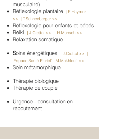
musculaire)
Réflexologie plantaire
|
E.Haymoz
>>
|
T.Schneeberger >>
Réflexologie pour enfants et bébés
Reiki
| J
.Crettol >>
|
H.Munsch
>>
Relaxation somatique
S
oins énergétiques
|
J.Crettol >>
|
'Espace Santé Pluriel' -
M.Makhloufi >>
Soin métamorphique
T
hérapie biologique
T
hérapie de couple
Urgence - consultation en
reboutement