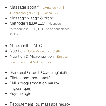
>>
Massage sportif
| V.Arrango >>
|
T.Schneeberger >>
|
J.Pericou >>
Massage visage & crâne
Méthode 'REBALES
'
(Hypnose
thérapeutique, PNL, EFT, Pleine conscience,
Reiki)
N
aturopathie MTC
N
utrition
|
'Côté Minceur' /.J.Crettol >>
Nutrition & Micronutrition
| 'Espace
Santé Pluriel' -
M.Makhloufi >>
'
P
ersonal Growth Coaching'
(D/F)
P
ilates and more santé
P
NL (programmation neuro-
linguistique)
Psychologie
R
eboutement (ou massage neuro-