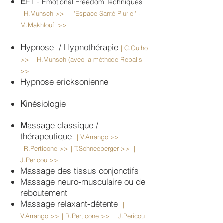
E
FT -
Emotional Freedom Techniques
|
H.Munsch >>
| 'Espace Santé Pluriel' -
M.Makhloufi >>
H
ypnose / Hypnothérapie
|
C.Guiho
>>
|
H.Munsch (avec la méthode Reballs'
>>
Hypnose ericksonienne
K
inésiologie
M
assage classique /
thérapeutique
| V.Arrango >>
|
R.Perticone >>
|
T.Schneeberger >>
|
J.Pericou >>
Massage des tissus conjonctifs
Massage neuro-musculaire ou de
reboutement
Massage relaxant-détente
|
V.Arrango >>
|
R.Perticone >>
| J.Pericou