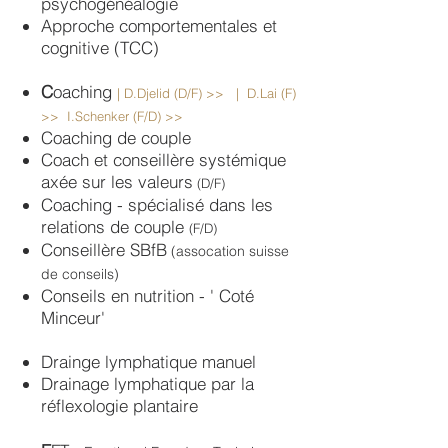
psychogénéalogie
Approche comportementales et
cognitive (TCC)
C
oaching
|
D.Djelid (D/F) >>
|
D.Lai (F)
>>
I.Schenker (F/D) >>
Coaching de couple
Coach et conseillère systémique
axée sur les valeurs
(D/F)
C
oaching - spécialisé dans les
relations de couple
(F/D)
Conseillère SBfB
(assocation suisse
de conseils)
Conseils en nutrition - ' Coté
Minceur'
Drainge lymphatique manuel
Drainage lymphatique par la
réflexologie plantaire