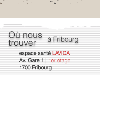
Où nous
à Fribourg
trouver
espace santé
LAVIDA
Av. Gare 1
|
1er étage
1700 Fribourg