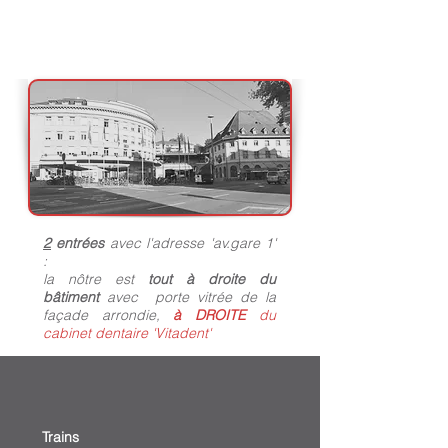
2
entrées
avec l'adresse 'av.gare 1'
:
la nôtre est
tout à droite du
bâtiment
avec porte vitrée de la
façade arrondie,
à DROITE
du
cabinet dentaire 'Vitadent'
Trains