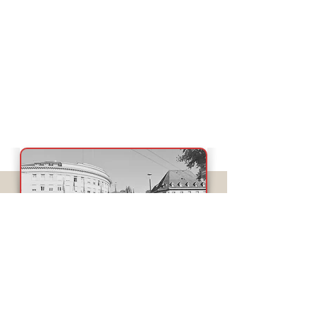
2
entrées
avec l'adresse 'av.gare 1' :
la nôtre est
tout à droite du
bâtiment
:
entre
le cabinet dentaire
'Vitadent' et le Bureau 'Ria Monney