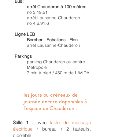
Bus :
disponibilité, tout en continuant à
arrêt Chauderon à 100 mètres
consulter dans le même lieu.
no 3,19,21
arrêt Lausanne-Chauderon
no 4,6,91,6
Ligne LEB
RÉSERVATION
Bercher - Echallens - Flon
arrêt Lausanne-Chauderon
À L’HEURE À TARIFS ATTRACTIFS
Les Praticiens
Parkings
ayant déjà un contrat
parking Chauderon ou centre
de prestations de services chez
Metropole
LAVIDA
, peuvent planifier, des
7 min à pied / 450 m de LAVIDA
consultations s’ils le souhaitent,
HORS DE LEUR CRENEAUX-
HORAIRES ou JOURS FIXES HEBDO
par le biais de réservation de salles
les jours ou créneaux de
sur notre agenda on-line (version
journée encore disponibles à
mobile et PC).
l'espace de Chauderon :
Tarifs attractifs et dégressifs.
Disponibilité des salles en temps
réel.
Salle 1
: avec
table de massage
Réservations possibles sur une
électrique /
bureau / 2 fauteuils,
projection de 6 semaines.
diponible