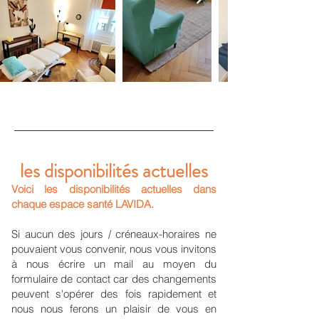
les avantages de consulter
dans nos espaces LAVIDA
les disponibilités actuelles
Voici les disponibilités actuelles dans
chaque espace santé LAVIDA.
INSTALLATION
Si aucun des jours / créneaux-horaires ne
CLÉ-EN-MAIN
pouvaient vous convenir, nous vous invitons
à nous écrire un mail au moyen du
La solution d’installation la plus
flexible et la moins risquée
formulaire de contact car des changements
financièrement.
peuvent s'opérer des fois rapidement et
Cabinets meublés et équipés
, avec
nous nous ferons un plaisir de vous en
prestations de services et toutes