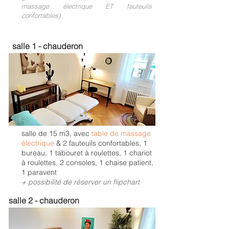
massage électrique ET fauteuils
par année
confortables
) .
sur un thème ou une thérapie qu'un
Thérapeute a souhaité nous faire
partager
salle 1 - chauderon
​ mais aussi et beaucoup, pour avoir ​
la possibilité de connaître ses
collègues, pas seulement 'entre-
deux-portes' ...
l' opportunité de prendre un verre,
de partager de nos petits-en-cas
préférés, et d'échanger sur d'autres
sujets, intérêts, questionnements,
l'occasion de créer des liens et du
salle de 15 m3, avec
table de massage
réseautage entre Praticiens
électrique
& 2 fauteuils confortables, 1
indépendants LAVIDA
bureau, 1 tabouret à roulettes, 1 chariot
à roulettes, 2 consoles, 1 chaise patient,
1 paravent
+ possibilité de réserver un flipchart
salle 2 - chauderon