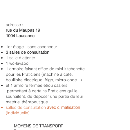
pluridisciplinaire, avec une location
fixe mensuelle à temps partiel, soit
par 'section(s)-horaire(s)' hebdo :
matinée 7-14h,
et/ou après-midi 14-19h ou 14h-22h
adresse :
et/ou soirée 19-22h
rue du Maupas 19
à la ou les journée(s) hebdo
1004 Lausanne
complète(s) 7-19h ou 7-22h
1er étage - sans ascenceur
3 salles de consultation
1 salle d'attente
1 wc-lavabo
TARIFS DÉGRESSIFS
1 armoire faisant office de mini-kitchenette
pour les Praticiens (machine à café,
DÈS 1,5 JOUR HEBDO
bouilloire électrique, frigo, micro-onde...)
Les contrats de prestations de
et 1 armoire fermée et/ou casiers
service dès 1,5 jour hebdo fixe
permettant à certains Praticiens qui le
bénéficient déjà d’un tarif
souhaitent, de déposer une partie de leur
préférentiel ;
matériel thérapeutique
dès 2,5 jours hebdo fixes ; puis dès
​salles de consultation
avec climatisation
3,5 j. d'autres tarifs vous sont
(individuelle)
proposésé
Une opportunité d’augmenter ses
MOYENS DE TRANSPORT
horaires ultérieurement, selon