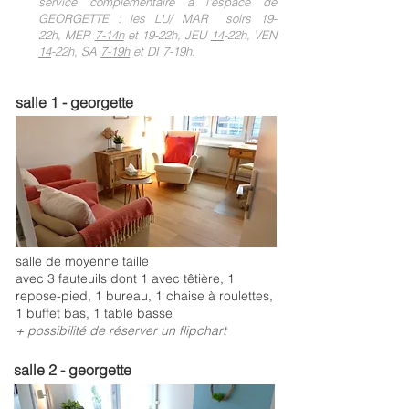
service complémentaire à l'espace de
GEORGETTE : l
es LU/ MAR soirs
19-
22h,
MER
7-14h
et 19-22h, JEU
14
-
22h, VEN
14
-22h,
SA
7-19h
et DI 7-19h.
salle 1 - georgette
salle de moyenne taille
avec 3 fauteuils dont 1 avec têtière, 1
repose-pied, 1 bureau, 1 chaise à roulettes,
1 buffet bas, 1 table basse
+ possibilité de réserver un flipchart
salle 2 - georgette