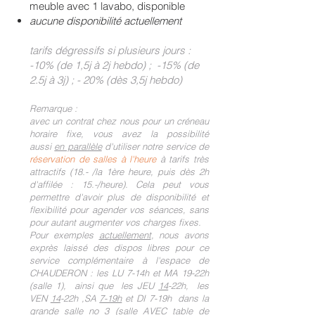
meuble avec 1 lavabo, disponible
Insta…).
aucune disponibilité actuellement
tarifs dégressifs si plusieurs jours :
-10% (de 1,5j à 2j hebdo) ; -15% (de
ESPACE & SERVICES COMMUNS
2.5j à 3j) ; - 20% (dès 3,5j hebdo)
Prestations comprises dans les tarifs
R
emarque :
:
avec un contrat chez nous po
ur un créneau
- Partage d’une salle meublée et
horaire fixe, vous avez la possibilité
équipées selon jours-horaires fixés
aussi
en parallèle
d'utiliser notre service de
- Salle d’attente et WC-toilettes
réservation de salles à l'heure
à tarifs très
communes
attractifs (18.- /la 1ère heure, puis dès 2h
- Coin-kitchenette avec boissons
d'affilée : 15.-/heure).
Cela
peut vous
chaudes en libre-service
permettre d'avoir plus de disponibilité et
- Charges d’électricité et chauffage
flexibilité pour agender vos séances, sans
- Wifi
pour autant augmenter vos charg
es fixes.
- Service de nettoyage prof.2x par
Pour exemples
actuellement
,
nous avons
semaine
exprès laissé des dispos libres pour ce
service complémentair
e à l'espace de
CHAUDERON : les LU 7-14h et
MA 19-22h
Possibilité de participier à nos
(salle 1), ainsi que les
JEU
14
-22h,
les
VEN
14
-22h ,
SA
7-19h
et DI 7-19h dans la
Réunions-Apéros
entre Praticiens
grande salle no 3
(salle AVEC table de
LAVIDA que nous organisons 1 à 2 x