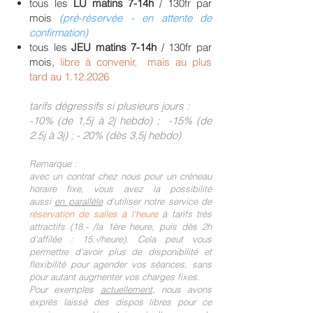
tous les
LU matins
7-14h
/ 130fr par
mois
(pré-réservée - en attente de
confirmation)
tous les
JEU matins
7-14h
/ 130fr par
mois,
libre à convenir, mais au plus
tard au
1.12.2026
tarifs dégressifs si plusieurs jours :
-10% (de 1,5j à 2j hebdo) ; -15% (de
2.5j à 3j) ; - 20% (dès 3,5j hebdo)
Remarque :
avec un contrat chez nous po
ur un créneau
horaire fixe, vous avez la possibilité
aussi
en parallèle
d'utiliser notre service de
réservation de salles à l'heure
à tarifs très
attractifs (18.- /la 1ère heure, puis dès 2h
d'affilée : 15.-/heure).
Cela
peut vous
permettre d'avoir plus de disponibilité et
flexibilité pour agender vos séances, sans
pour autant augmenter vos charg
es fixes.
Pour exemples
actuellement
,
nous avons
exprès laissé des dispos libres pour ce