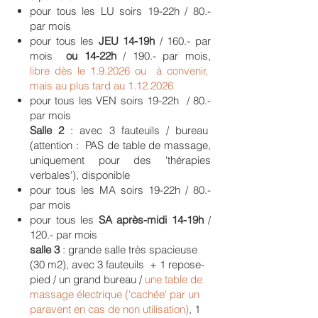
Annulation sans frais jusqu’à 25
pour tous les LU soirs 19-22h / 80.-
heures avant l’heure de consultation.
par mois
pour tous les
JEU 14-19h
/
160.- par
mois
ou 14-22h
/ 190.- par mois,
libre
dès le 1.9.2026 ou à convenir,
mais au plus tard au
1.12.2026
COMMUNICATION COMMUNE
pour tous les VEN soirs 19-22h / 80.-
Sur le site internet commun de
par mois
l’espace LAVIDA :
Salle 2​
: avec 3 fauteuils / bureau
- page personnelle par praticien
(attention : PAS de table de massage,
- page internet générique par
uniquement pour des 'thérapies
thérapie
verbales'), disponible
- page internet générique
pour tous les MA soirs 19-22h / 80.-
alphabétique par nom des praticiens
par mois
- un référencement individualisé
selon vos thérapies sur Google,
pour tous les
SA après-midi 14-19h
/
moteur de recherche le plus utilisé
120.- par mois
Comptes Facebook et Instagram de
salle 3
: grande salle très spacieuse
l’espace LAVIDA pour relier vos
(30 m2), avec 3 fauteuils + 1 repose-
propres publications.
pied / un grand bureau /
une table de
Campagne régulière de promotion
massage électrique ('cachée' par un
générale de l'espace commun, via
paravent en cas de non utilisation)
, 1
Google Ads ou d’autre médias (FC,