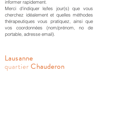
informer rapidement.
taxes et charges incluses.
Merci d'indiquer le/les jour(s) que vous
Salles de consultation avec fauteuils
cherchez idéalement et quelles méthodes
pour les thérapies verbales, d’autres
thérapeutiques vous pratiquez, ainsi que
avec table de massage pour les
vos coordonnées (nom/prénom, no de
thérapies corporelles.
portable, adresse email).
Certaines salles ‘mix’ pour les deux
types d’accompagnement.
Lausanne
EMPLACEMENT IDÉAL
quartier
Chauderon
Des cabinets toujours centrés.
Accessible en transports en
commun.
Parkings proches (payant dans la
rue ou parkings souterrains)
CONSULTER SELON VOS BESOINS
au sein d'une équipe