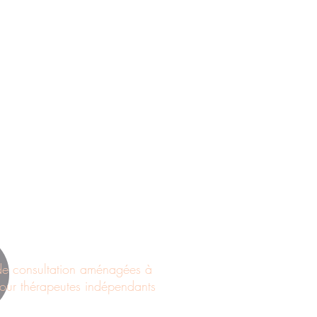
e
| quartier CHAUDERON
| quartier GEORGETTE
| quartier RIPONNE
rg
| centre - gare
 de consultation aménagées à
pour thérapeutes indépendants