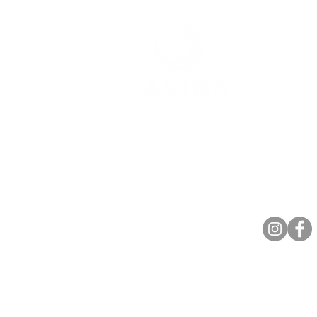
l'individu. place des Ricochets 
Lausanne, est un espace érapeutique
basé sur l’approche systémique
consacré au couple, à la famille et à Lie
: Espace Lavida, Place de la R
géré par Lavida Center sàrl
rue du Maupas 19 A - 1004 Lausanne
MENU
ACCUEIL
THÉRAPIES - Lausanne
PRATICIENS - Lausanne
THÉRAPIES - Fribourg