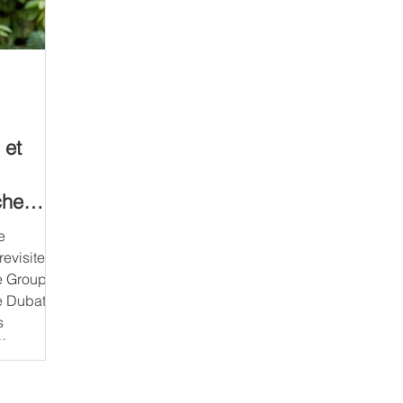
 et
chemin
evisiter
e Groupe
e Dubath
,
 et à