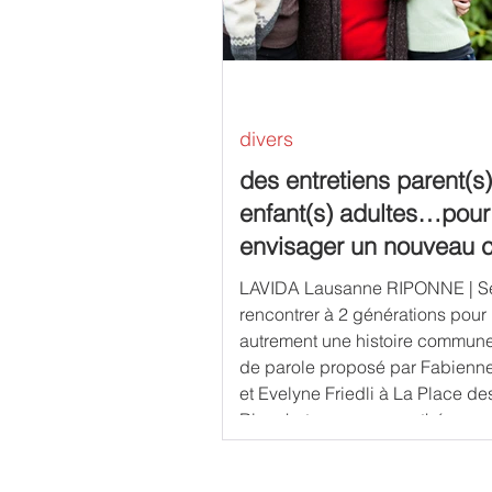
divers
des entretiens parent(s)
enfant(s) adultes…pour
envisager un nouveau 
relationnel
LAVIDA Lausanne RIPONNE | Se
rencontrer à 2 générations pour r
autrement une histoire commun
de parole proposé par Fabienn
et Evelyne Friedli à La Place des
Ricochets - un espace thérapeutique
basé sur l'approche systémique
consacré au couple, à la famille