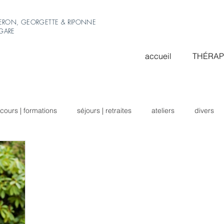
ERON, GEORGETTE & RIPONNE
-GARE
accueil
THÉRAP
cours | formations
séjours | retraites
ateliers
divers