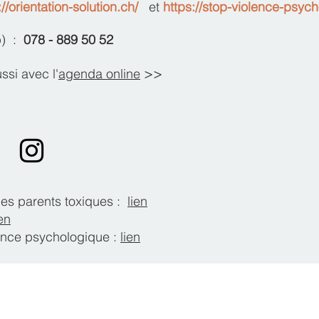
://orientation-solution.ch/
et
https://stop-violence-psyc
p) :
078 - 889 50 52
>>
ssi avec l'
agenda online
des parents toxiques :
lien
ien
lence psychologique :
lien