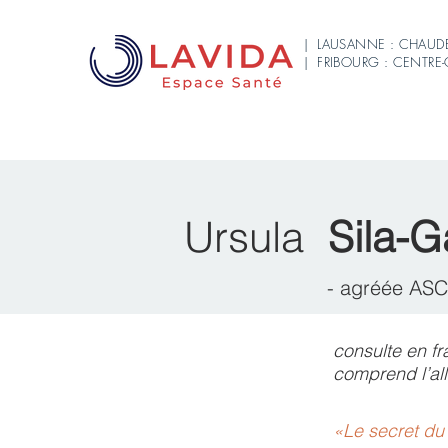
| LAUSANNE : CHAUD
| FRIBOURG : CENTRE
Ursula
Sila-G
- agréée AS
consulte en fr
comprend l’all
«Le secret du