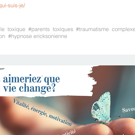
ui-suis-je/
lle toxique #parents toxiques #traumatisme complexe
tion #hypnose ericksonienne