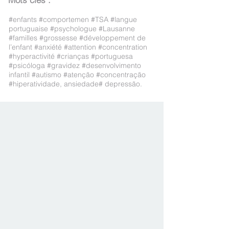
#enfants #comportemen #TSA #langue
portuguaise #psychologue #Lausanne
#familles #grossesse #développement de
l’enfant #anxiété #attention #concentration
#hyperactivité #crianças #portuguesa
#psicóloga #gravidez #desenvolvimento
infantil #autismo #atenção #concentração
#hiperatividade, ansiedade# depressão.