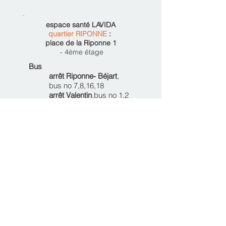
espace santé LAVIDA
quartier RIPONNE
:
place de la Riponne 1
- 4ème étage
Bus
arrêt Riponne- Béjart
,
bus no 7,8,16,18
arrêt Valentin
,bus no 1,2
Parkings
- parking St-Valentin
à 50 m de LAVIDA,
- parking Riponne
à 150 m
Gare
principale de Lausanne
à 2 arrêts de
métro
-
direction Ouchy-
Olympique (durée 4 min.)