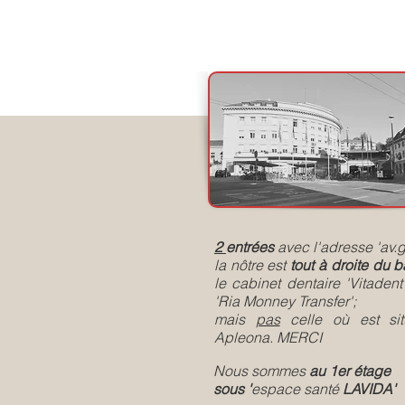
2
entrées
avec l'adresse 'av.g
la nôtre est
tout à droite du 
le cabinet dentaire 'Vitadent
'Ria Monney Transfer';
mais
pas
celle où est sit
Apleona. MERCI
Nous sommes
au 1er étage
sous '
espace
santé
LAVIDA'