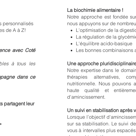
La biochimie alimentaire !
Notre approche est fondée sur
s personnalisés
nous appuyons sur de nombreux 
es de A à Z!
L'optimisation de la digesti
La régulation de la glycémi
L'équilibre acido-basique
rence avec Coté
Les bonnes combinaisons a
les à tous les
Une approche pluridisciplinair
Notre expertise dans le domai
ompagne dans ce
thérapies alternatives, co
nutritionnelle. Nous pouvons 
haute qualité et entièreme
d'amincissement.
s partagent leur
Un suivi en stabilisation après v
Lorsque l’objectif d'amincissemen
>
sur sa stabilisation. Le suivi
vous à intervalles plus espacés 