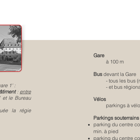
Gare
à 100 m
Bus
devant la Gare
- tous les bus (
are 1' :
- et bu
s
région
bâtiment
:
entre
' et le Bureau
Vélos
parkings à vél
uée la régie
​Parkings souterrains
parking du centre co
min. à pied
parking du centre co