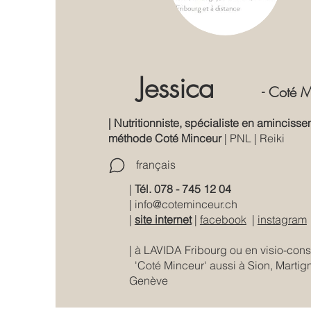
Jessica
- Coté M
| Nutritionniste, spécialiste en amincisse
méthode Coté Minceur
| PNL | Reiki
français
|
Tél. 078 - 745 12 04
|
info@coteminceur.ch
|
site internet
|
facebook
|
instagram
| à LAVIDA Fribourg ou en visio-consu
'Coté Minceur' aussi à Sion, Martig
Genève