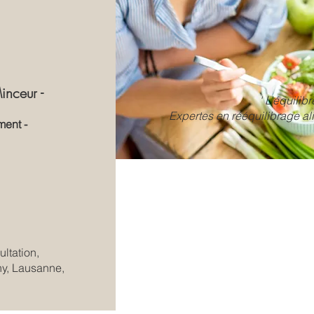
inceur -
' L’équilibr
Expertes en rééquilibrage al
ment -
ltation,
ny, Lausanne,