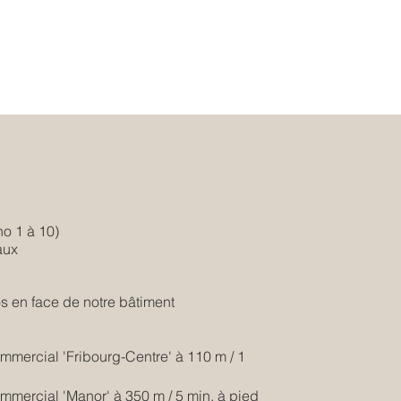
no 1 à 10)
aux
os en face de notre bâtiment
mmercial 'Fribourg-Centre' à 110 m / 1
mmercial 'Manor' à 350 m / 5 min. à pied​